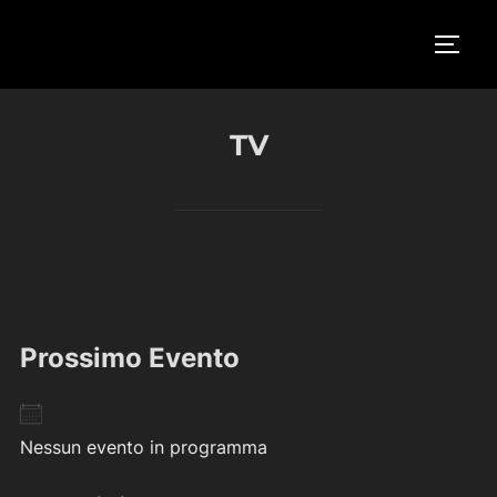
Salta
al
APRI/
contenuto
TV
Prossimo Evento
Nessun evento in programma