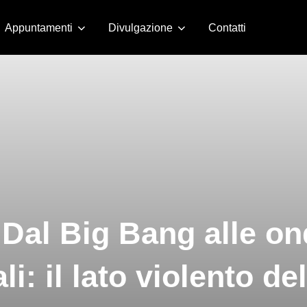
Appuntamenti
Divulgazione
Contatti
Dal Big Bang alle on
li: il lato violento d