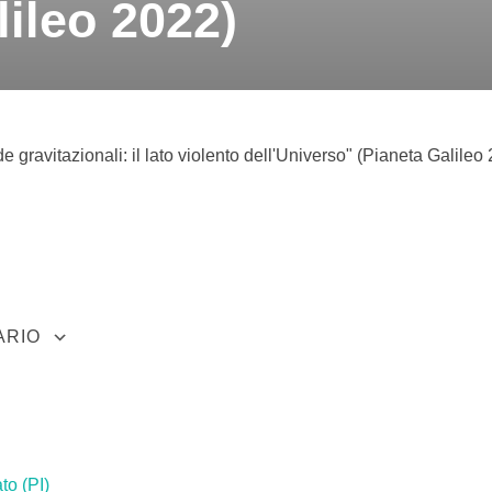
lileo 2022)
ARIO
5
tlook Live
to (PI)