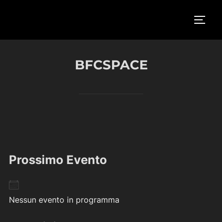
Salta
al
APRI/
contenuto
BFCSPACE
Prossimo Evento
Nessun evento in programma