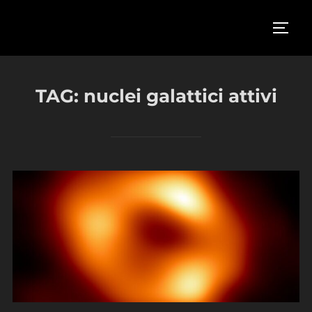
Salta
al
APRI/
contenuto
TAG:
nuclei galattici attivi