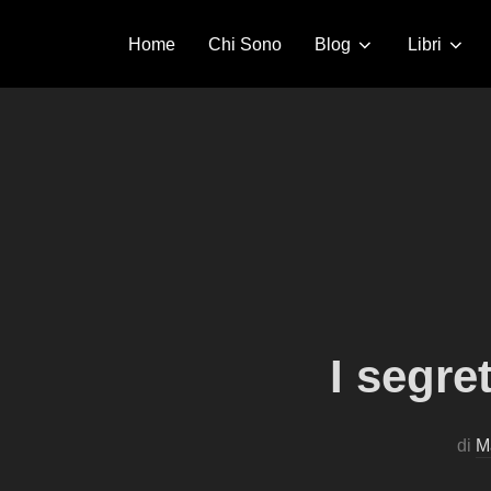
Salta
Home
Chi Sono
Blog
Libri
al
contenuto
I segre
di
M