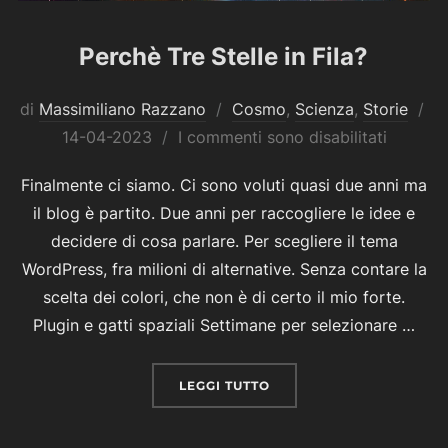
Perchè Tre Stelle in Fila?
di
Massimiliano Razzano
Cosmo
,
Scienza
,
Storie
Pubblicato
14-04-2023
I commenti sono disabilitati
il
Finalmente ci siamo. Ci sono voluti quasi due anni ma
il blog è partito. Due anni per raccogliere le idee e
decidere di cosa parlare. Per scegliere il tema
WordPress, fra milioni di alternative. Senza contare la
scelta dei colori, che non è di certo il mio forte.
Plugin e gatti spaziali Settimane per selezionare …
“PERCHÈ TRE STELLE IN 
LEGGI TUTTO