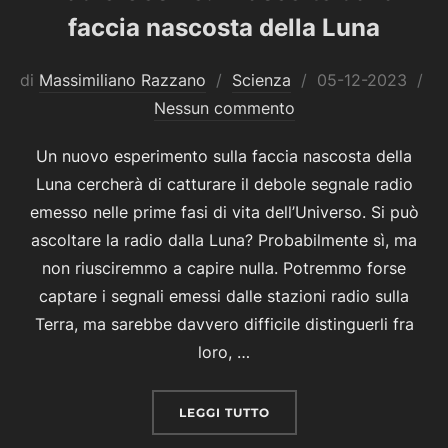
faccia nascosta della Luna
Pubblicato
di
Massimiliano Razzano
Scienza
05-12-2023
il
Nessun commento
Un nuovo esperimento sulla faccia nascosta della
Luna cercherà di catturare il debole segnale radio
emesso nelle prime fasi di vita dell’Universo. Si può
ascoltare la radio dalla Luna? Probabilmente sì, ma
non riusciremmo a capire nulla. Potremmo forse
captare i segnali emessi dalle stazioni radio sulla
Terra, ma sarebbe davvero difficile distinguerli fra
loro, …
“RADIO COSMO: IN ASC
LEGGI TUTTO